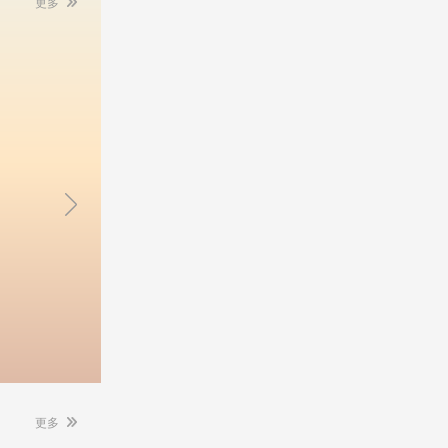
更多
24-01-21
开始报名时间：
2023-10-14
24-01-25
截止报名时间：
2023-10-23
24-03-08
考 试 时 间 ：
2023-11-25
公告解读/避
24国考来啦！中央机关及其直
报考答疑，备
属机构2024年度考试录用公务
领！
员公告
点击进入
报名入口：
点击进入
告→
详见公告→
更多