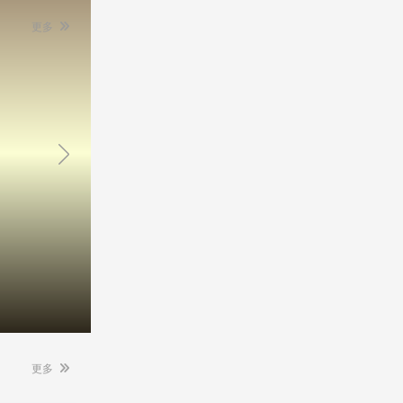
更多
朱朱老师
山笑老师
云师金牌讲师
云师金牌讲师
学、小三门、案
■ 主讲科目有公务员申论、综合ABC综
■毕业院校：云南师范大学硕士 ■主
。 ■ 教授风
合、面试资深讲师。 ■ 从业6年余,具有丰
目：教师普特岗、教师资格证、公
富的公考...
事业单位面试。...
更多