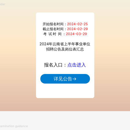
ndar
开始报名时间：
2024-02-25
开始报名时间：
20
截止报名时间：
2024-02-29
截止报名时间：
20
考 试 时 间 ：
2024-03-29
考 试 时 间 ：
20
2024年云南省上半年事业单位
24云南省考公务员
招聘公告及岗位表汇总
坑指南/选岗指导/
考资料0元
报名入口：
点击进入
报名入口：
详见公告→
详见公
examination guidance