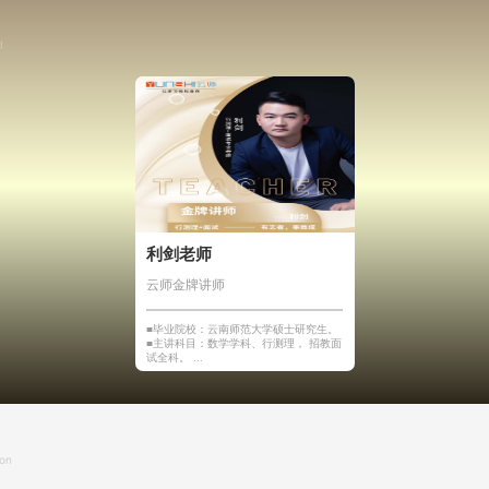
I
利剑老师
帅帅老师
云师金牌讲师
云师金牌讲师
■毕业院校：云南师范大学硕士研究生。
■ 教授科目有D类、教育
■主讲科目：数学学科、行测理， 招教面
例、设计、写作、综合素质
试全科。 ...
格通俗易懂,...
ion